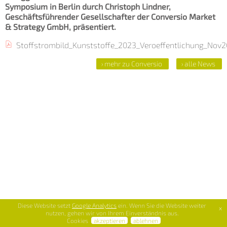
Symposium in Berlin durch Christoph Lindner,
Geschäftsführender Gesellschafter der Conversio Market
& Strategy GmbH, präsentiert.
Stoffstrombild_Kunststoffe_2023_Veroeffentlichung_Nov
› mehr zu Conversio
› alle News
Diese Website setzt
Google Analytics
ein. Wenn Sie die Website weiter
x
nutzen, gehen wir von Ihrem Einverständnis aus.
Cookies
akzeptieren
ablehnen