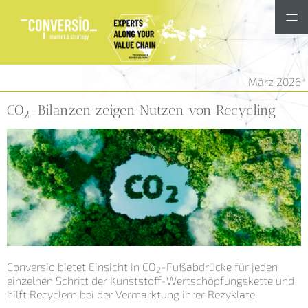
März 2026
CO
-Bilanzen zeigen Nutzen von Recycling
2
Conversio bietet Einsicht in CO
-Fußabdrücke für jeden
2
einzelnen Schritt der Kunststoff-Wertschöpfungskette und
hilft Recyclern bei der Vermarktung ihrer Rezyklate.