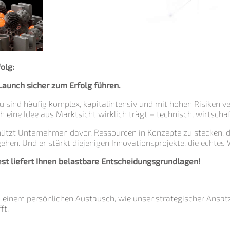
olg:
aunch sicher zum Erfolg führen.
sind häufig komplex, kapitalintensiv und mit hohen Risiken v
ch eine Idee aus Marktsicht wirklich trägt – technisch, wirtschaf
hützt Unternehmen davor, Ressourcen in Konzepte zu stecken, 
ehen. Und er stärkt diejenigen Innovationsprojekte, die echte
st liefert Ihnen belastbare Entscheidungsgrundlagen!
n einem persönlichen Austausch, wie unser strategischer Ansat
ft.